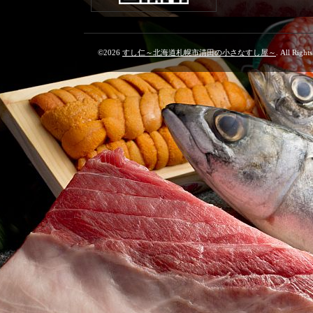
©2026
すし仁～北海道札幌市清田の小さなすし屋～
. All Right