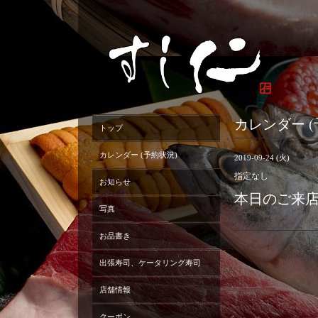
カレンダー (
トップ
カレンダー (予約状況)
2019-09-24 (火)
指定なし
お知らせ
本日のご来
写真
お品書き
出張寿司、ケータリング寿司
店舗情報
クーポン