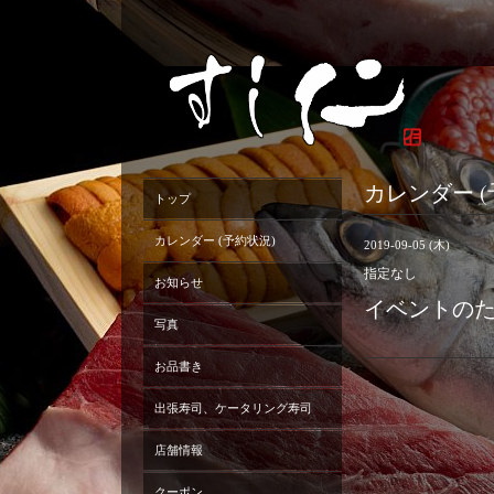
カレンダー (
トップ
カレンダー (予約状況)
2019-09-05 (木)
指定なし
お知らせ
イベントの
写真
お品書き
出張寿司、ケータリング寿司
店舗情報
クーポン