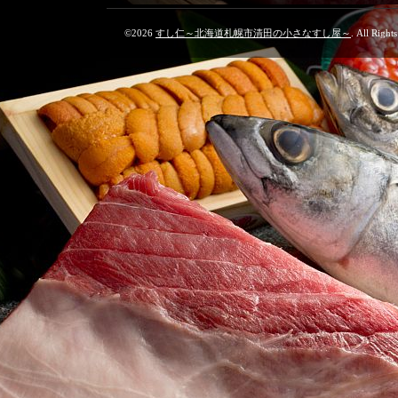
©2026
すし仁～北海道札幌市清田の小さなすし屋～
. All Right