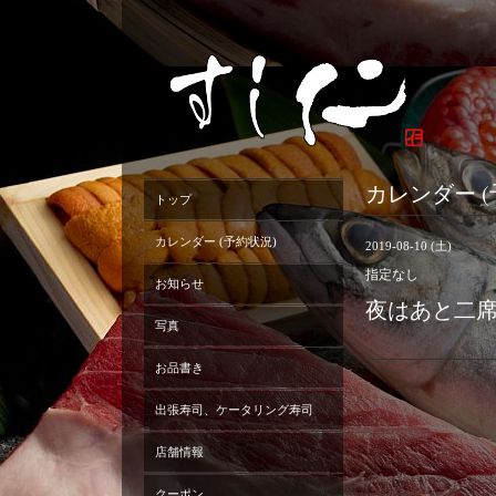
カレンダー (
トップ
カレンダー (予約状況)
2019-08-10 (土)
指定なし
お知らせ
夜はあと二
写真
お品書き
出張寿司、ケータリング寿司
店舗情報
クーポン