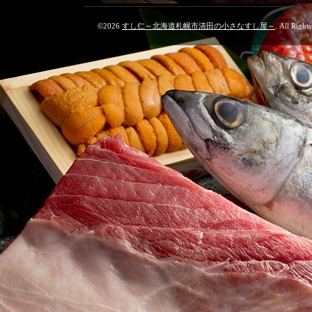
©2026
すし仁～北海道札幌市清田の小さなすし屋～
. All Right