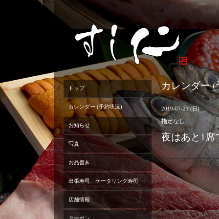
カレンダー (
トップ
カレンダー (予約状況)
2019-07-21 (日)
指定なし
お知らせ
夜はあと1席
写真
お品書き
出張寿司、ケータリング寿司
店舗情報
クーポン