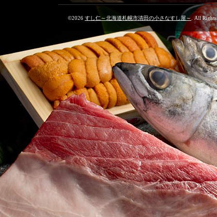
©2026
すし仁～北海道札幌市清田の小さなすし屋～
. All Right