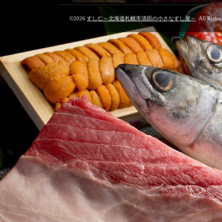
©2026
すし仁～北海道札幌市清田の小さなすし屋～
. All Right