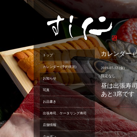
カレンダー (
トップ
カレンダー (予約状況)
2019-07-12 (金)
指定なし
お知らせ
昼は出張寿司
写真
あと3席です
お品書き
出張寿司、ケータリング寿司
店舗情報
クーポン