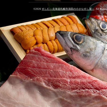
©2026
すし仁～北海道札幌市清田の小さなすし屋～
. All Right