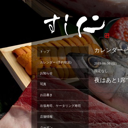
カレンダー (
トップ
カレンダー (予約状況)
2019-06-30 (日)
指定なし
お知らせ
夜はあと1席
写真
お品書き
出張寿司、ケータリング寿司
店舗情報
クーポン