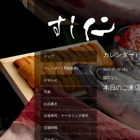
カレンダー (
トップ
カレンダー (予約状況)
2019-05-09 (木)
指定なし
お知らせ
本日のご来
写真
お品書き
出張寿司、ケータリング寿司
店舗情報
クーポン