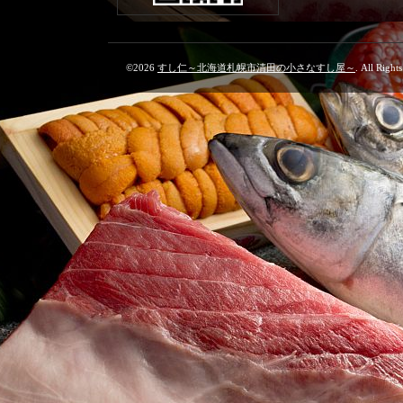
©2026
すし仁～北海道札幌市清田の小さなすし屋～
. All Right