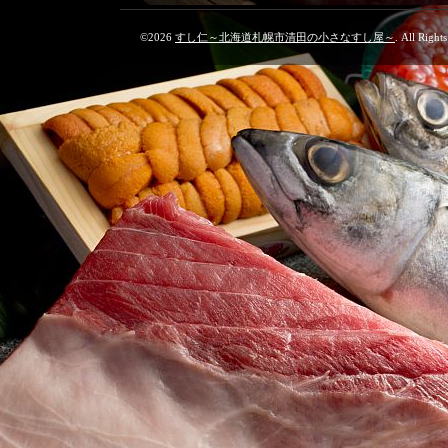
©2026
すし仁～北海道札幌市清田の小さなすし屋～
. All Right