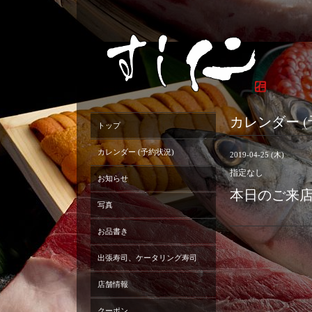
カレンダー (
トップ
カレンダー (予約状況)
2019-04-25 (木)
指定なし
お知らせ
本日のご来
写真
お品書き
出張寿司、ケータリング寿司
店舗情報
クーポン