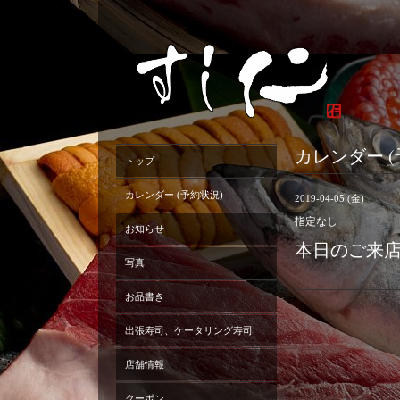
カレンダー (
トップ
カレンダー (予約状況)
2019-04-05 (金)
指定なし
お知らせ
本日のご来
写真
お品書き
出張寿司、ケータリング寿司
店舗情報
クーポン