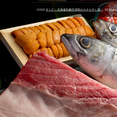
©2026
すし仁～北海道札幌市清田の小さなすし屋～
. All Right