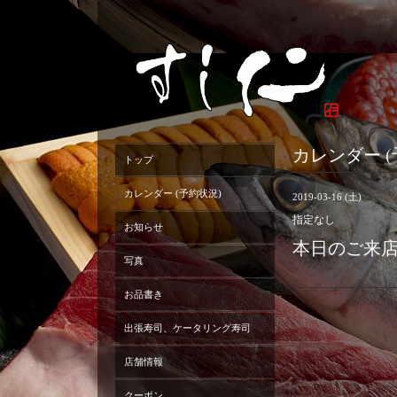
カレンダー (
トップ
カレンダー (予約状況)
2019-03-16 (土)
指定なし
お知らせ
本日のご来
写真
お品書き
出張寿司、ケータリング寿司
店舗情報
クーポン