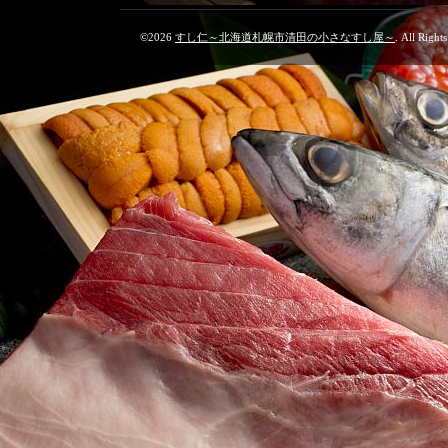
©2026
すし仁～北海道札幌市清田の小さなすし屋～
. All Right