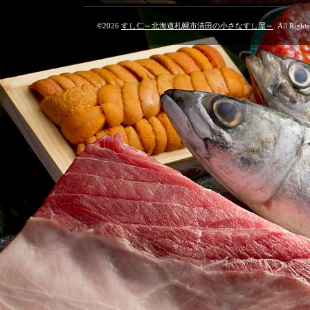
©2026
すし仁～北海道札幌市清田の小さなすし屋～
. All Right