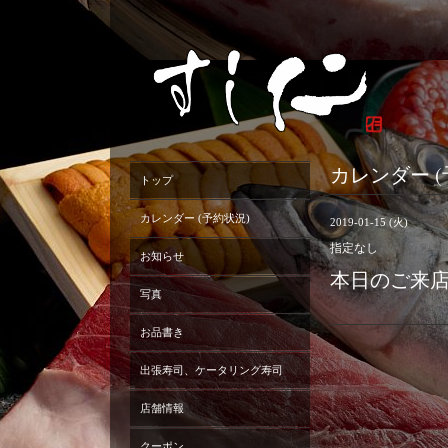
カレンダー (
トップ
カレンダー (予約状況)
2019-01-15 (火)
指定なし
お知らせ
本日のご来
写真
お品書き
出張寿司、ケータリング寿司
店舗情報
クーポン