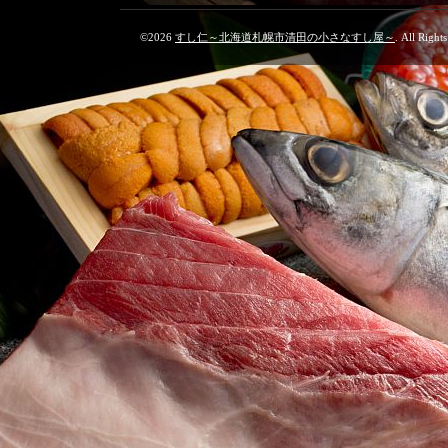
©2026
すし仁～北海道札幌市清田の小さなすし屋～
. All Right