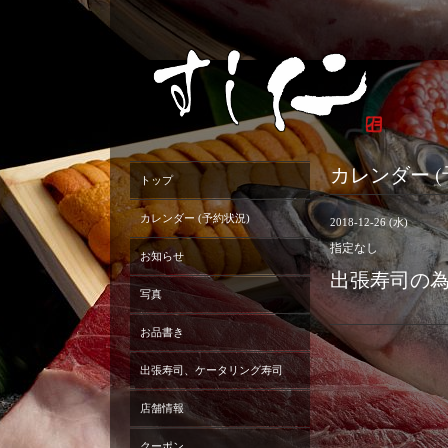
カレンダー (
トップ
カレンダー (予約状況)
2018-12-26 (水)
指定なし
お知らせ
出張寿司の
写真
お品書き
出張寿司、ケータリング寿司
店舗情報
クーポン