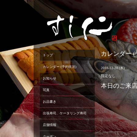
カレンダー (
トップ
カレンダー (予約状況)
2018-12-20 (木)
指定なし
お知らせ
本日のご来
写真
お品書き
出張寿司、ケータリング寿司
店舗情報
クーポン