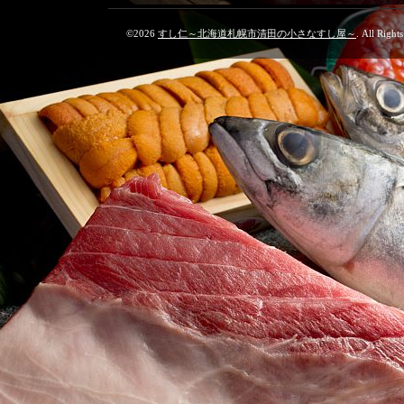
©2026
すし仁～北海道札幌市清田の小さなすし屋～
. All Right