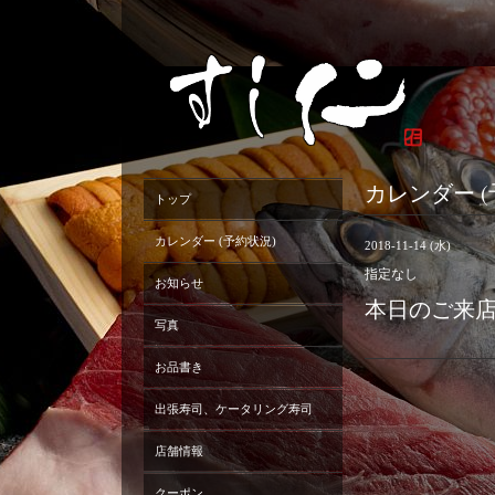
カレンダー (
トップ
カレンダー (予約状況)
2018-11-14 (水)
指定なし
お知らせ
本日のご来
写真
お品書き
出張寿司、ケータリング寿司
店舗情報
クーポン