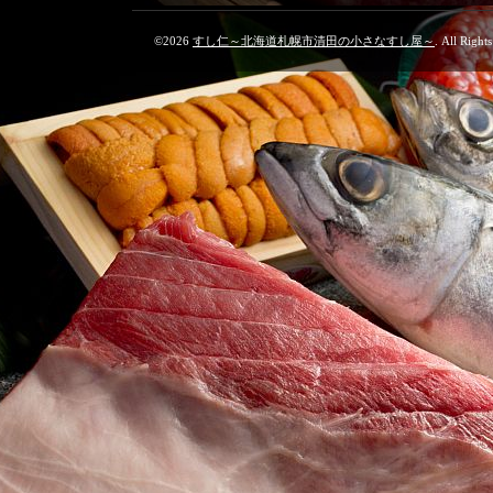
©2026
すし仁～北海道札幌市清田の小さなすし屋～
. All Right