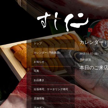
カレンダー (
トップ
カレンダー (予約状況)
2018-11-02 (金)
予約状況
お知らせ
本日のご来
写真
お品書き
出張寿司、ケータリング寿司
店舗情報
クーポン