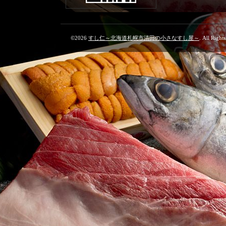
©2026
すし仁～北海道札幌市清田の小さなすし屋～
. All Right