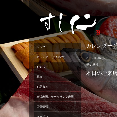
カレンダー (
トップ
カレンダー (予約状況)
2018-10-16 (火)
予約状況
お知らせ
本日のご来
写真
お品書き
出張寿司、ケータリング寿司
店舗情報
クーポン