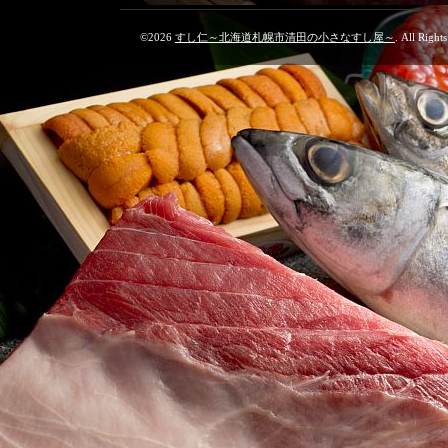
©2026
すし仁～北海道札幌市清田の小さなすし屋～
. All Right