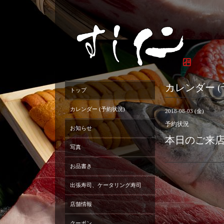
カレンダー (
トップ
カレンダー (予約状況)
2018-08-03 (金)
予約状況
お知らせ
本日のご来
写真
お品書き
出張寿司、ケータリング寿司
店舗情報
クーポン