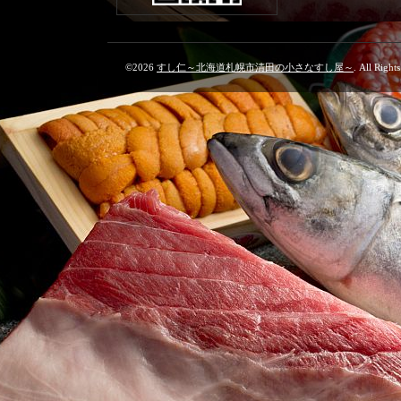
©2026
すし仁～北海道札幌市清田の小さなすし屋～
. All Right