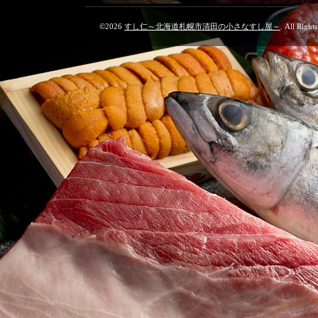
©2026
すし仁～北海道札幌市清田の小さなすし屋～
. All Right