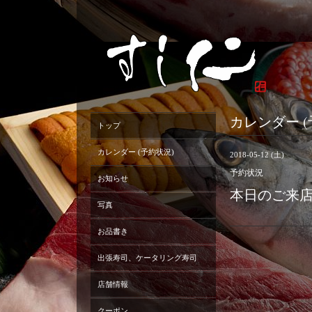
カレンダー (
トップ
カレンダー (予約状況)
2018-05-12 (土)
予約状況
お知らせ
本日のご来
写真
お品書き
出張寿司、ケータリング寿司
店舗情報
クーポン