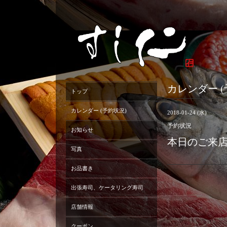
カレンダー (
トップ
カレンダー (予約状況)
2018-01-24 (水)
予約状況
お知らせ
本日のご来
写真
お品書き
出張寿司、ケータリング寿司
店舗情報
クーポン