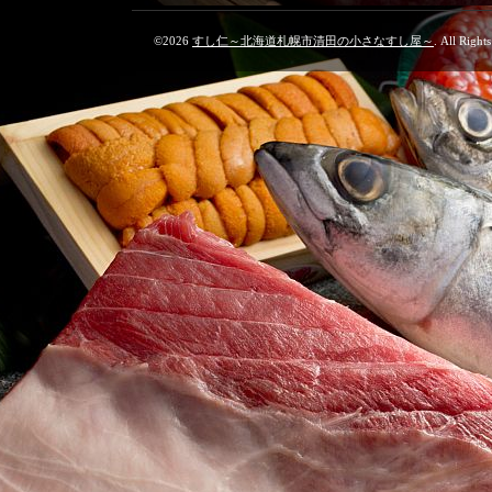
©2026
すし仁～北海道札幌市清田の小さなすし屋～
. All Right