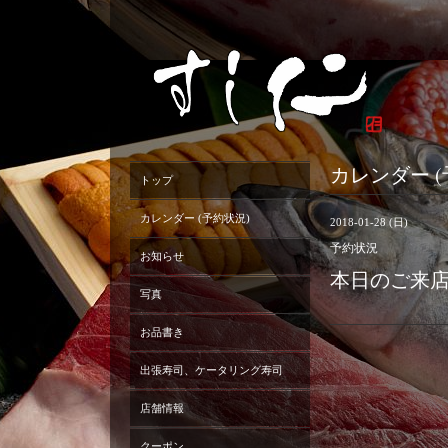
カレンダー (
トップ
カレンダー (予約状況)
2018-01-28 (日)
予約状況
お知らせ
本日のご来
写真
お品書き
出張寿司、ケータリング寿司
店舗情報
クーポン