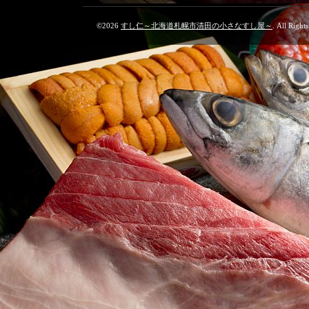
©2026
すし仁～北海道札幌市清田の小さなすし屋～
. All Right