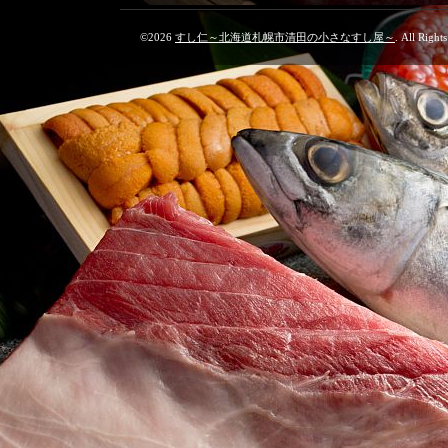
©2026
すし仁～北海道札幌市清田の小さなすし屋～
. All Right