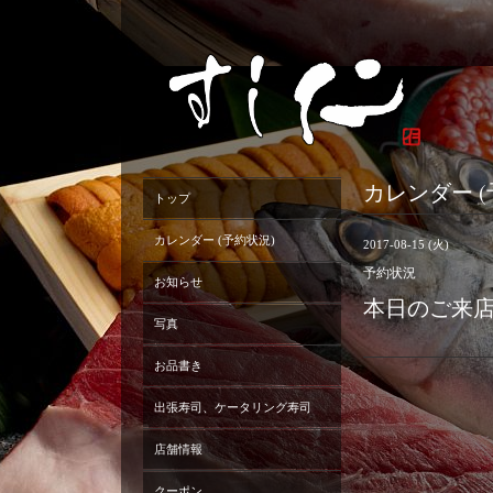
カレンダー (
トップ
カレンダー (予約状況)
2017-08-15 (火)
予約状況
お知らせ
本日のご来
写真
お品書き
出張寿司、ケータリング寿司
店舗情報
クーポン