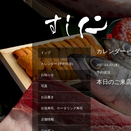
カレンダー (
トップ
カレンダー (予約状況)
2017-03-02 (木)
予約状況
お知らせ
本日のご来
写真
お品書き
出張寿司、ケータリング寿司
店舗情報
クーポン