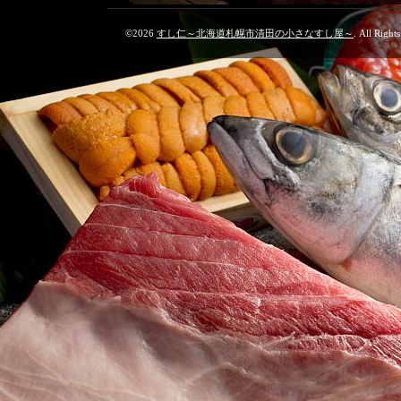
©2026
すし仁～北海道札幌市清田の小さなすし屋～
. All Right