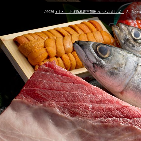
©2026
すし仁～北海道札幌市清田の小さなすし屋～
. All Right