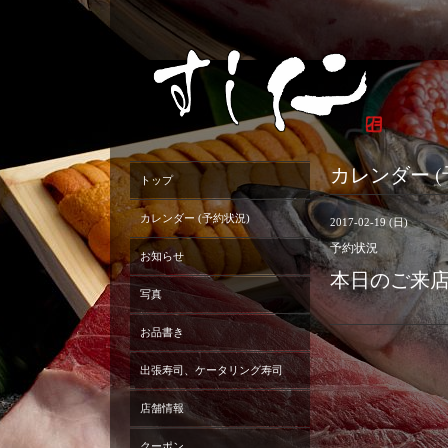
カレンダー (
トップ
カレンダー (予約状況)
2017-02-19 (日)
予約状況
お知らせ
本日のご来
写真
お品書き
出張寿司、ケータリング寿司
店舗情報
クーポン