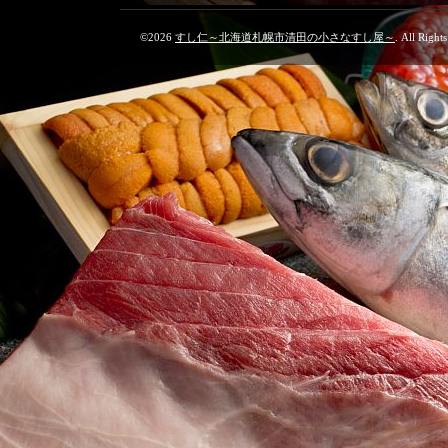
©2026
すし仁～北海道札幌市清田の小さなすし屋～
. All Right