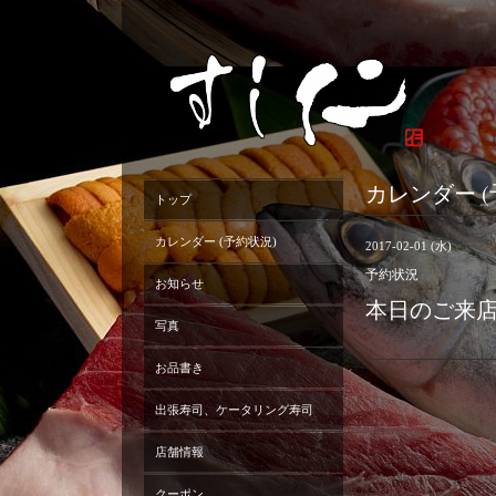
カレンダー (
トップ
カレンダー (予約状況)
2017-02-01 (水)
予約状況
お知らせ
本日のご来
写真
お品書き
出張寿司、ケータリング寿司
店舗情報
クーポン