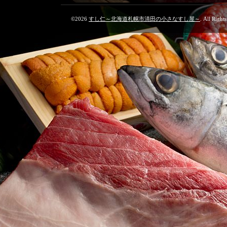
©2026
すし仁～北海道札幌市清田の小さなすし屋～
. All Right