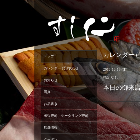
カレンダー (
トップ
カレンダー (予約状況)
2016-10-13 (木)
指定なし
お知らせ
本日の御来
写真
お品書き
出張寿司、ケータリング寿司
店舗情報
クーポン