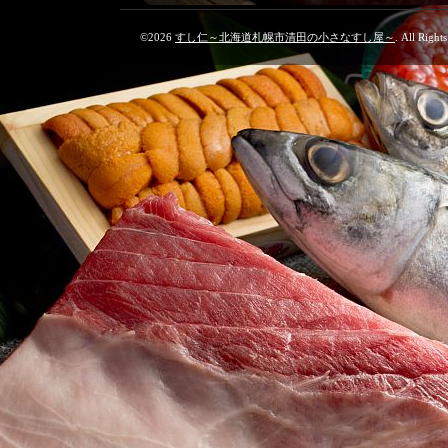
©2026
すし仁～北海道札幌市清田の小さなすし屋～
. All Right