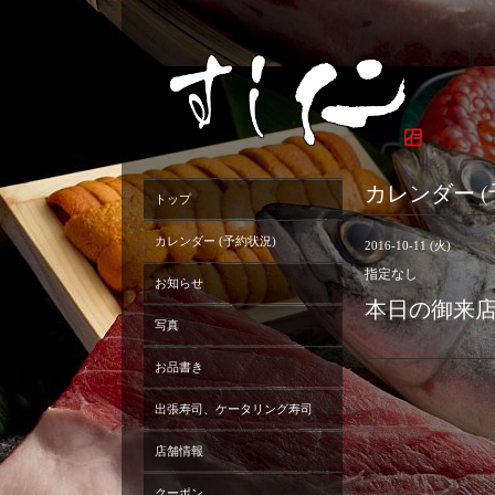
カレンダー (
トップ
カレンダー (予約状況)
2016-10-11 (火)
指定なし
お知らせ
本日の御来
写真
お品書き
出張寿司、ケータリング寿司
店舗情報
クーポン