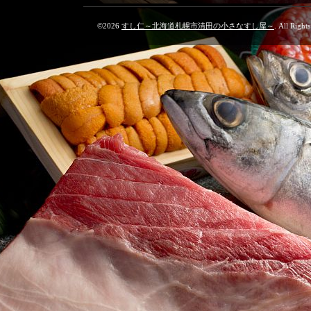
©2026
すし仁～北海道札幌市清田の小さなすし屋～
. All Right