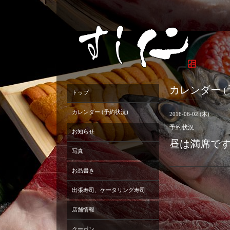
カレンダー (
トップ
カレンダー (予約状況)
2016-06-02 (木)
予約状況
お知らせ
昼は満席です
写真
お品書き
出張寿司、ケータリング寿司
店舗情報
クーポン