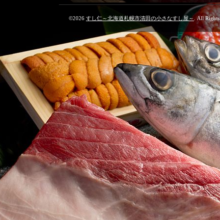
©2026
すし仁～北海道札幌市清田の小さなすし屋～
. All Right