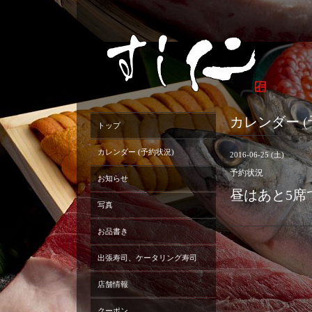
カレンダー (
トップ
カレンダー (予約状況)
2016-06-25 (土)
予約状況
お知らせ
昼はあと5
写真
お品書き
出張寿司、ケータリング寿司
店舗情報
クーポン